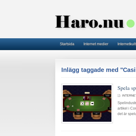
Startsida
Internet medier
Internetkult
Inlägg taggade med "Cas
Spela sp
INTERNE
Spelindustr
artikel i 
det är spel