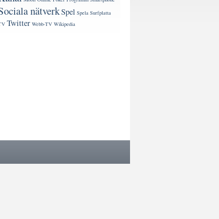
Sociala nätverk
Spel
Spela
Surfplatta
Twitter
TV
Webb-TV
Wikipedia