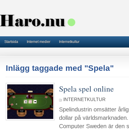
Startsida
Internet medier
Internetkultur
Inlägg taggade med "Spela"
Spela spel online
INTERNETKULTUR
Spelindustrin omsätter årli
dollar på världsmarknaden. E
Computer Sweden är den 